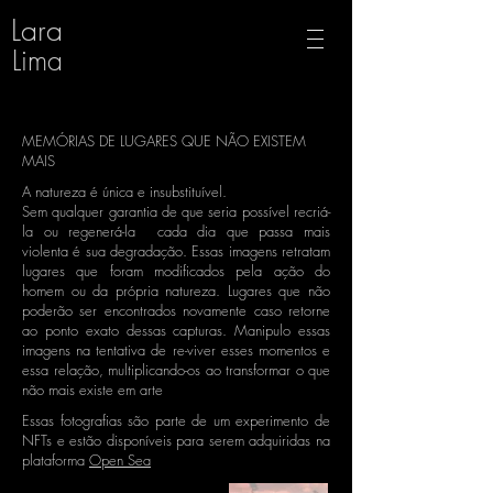
Lara
Lima
MEMÓRIAS DE LUGARES QUE NÃO EXISTEM
MAIS
A natureza é única e insubstituível.
Sem qualquer garantia de que seria possível recriá-
la ou regenerá-la cada dia que passa mais
violenta é sua degradação. Essas imagens retratam
lugares que foram modificados pela ação do
homem ou da própria natureza. Lugares que não
poderão ser encontrados novamente caso retorne
ao ponto exato dessas capturas. Manipulo essas
imagens na tentativa de re-viver esses momentos e
essa relação, multiplicando-os ao transformar o que
não mais existe em arte
Essas fotografias são parte de um experimento de
NFTs e estão disponíveis para serem adquiridas na
plataforma
Open Sea