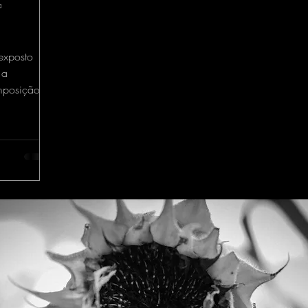
a
exposto
 a
mposição