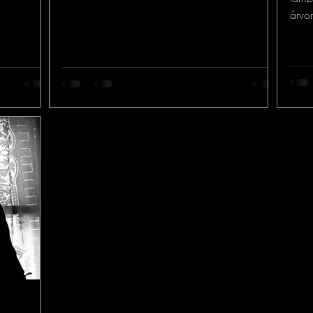
árvo
cach