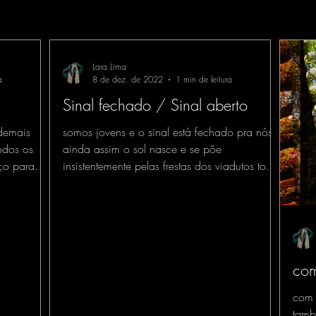
Lara Lima
a
8 de dez. de 2022
1 min de leitura
Sinal fechado / Sinal aberto
demais
somos jovens e o sinal está fechado pra nós
todos os
ainda assim o sol nasce e se põe
ço para
insistentemente pelas frestas dos viadutos todo
dia o sol...
com
com o
tamb