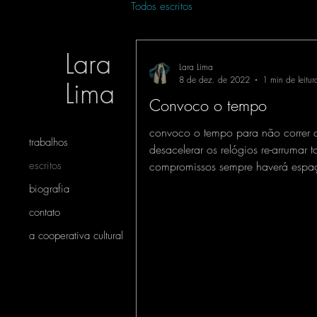
Todos escritos
Lara
Lara Lima
8 de dez. de 2022
1 min de leitur
Lima
Convoco o tempo
convoco o tempo para não correr 
trabalhos
desacelerar os relógios re-arrumar 
escritos
compromissos sempre haverá espa
mais um café a...
biografia
contato
a cooperativa cultural