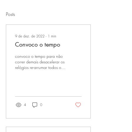
Posts
9 de dez. de 2022
∙
1
min
Convoco o tempo
convoco o tempo para não
correr demais desacelerar os
relógios re-arrumar todos os
compromissos sempre haverá
espaço para mais um café
a...
4
0