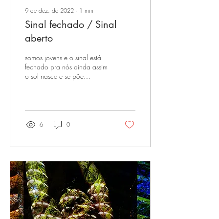
9 de dez. de 2022
∙
1
min
Sinal fechado / Sinal
aberto
somos jovens e o sinal está
fechado pra nós ainda assim
o sol nasce e se põe
insistentemente pelas frestas
dos viadutos todo dia o sol...
6
0