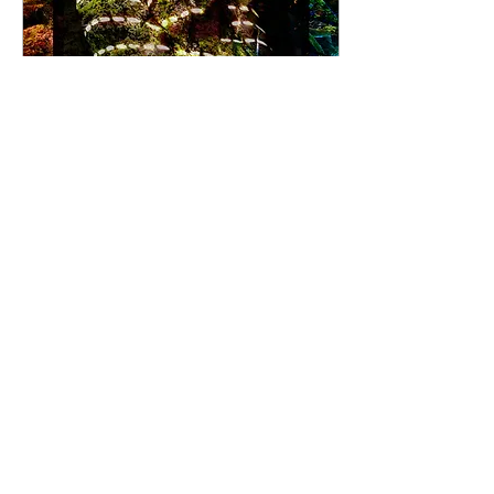
8 de mai. de 2021
∙
1
min
com o sol que entra pela
janela...
com o sol que entra pela
janela finjo entrar também um
pouquinho de ti me
transformo em árvores da
Mantiqueira em musgo das
cachoeiras...
10
0